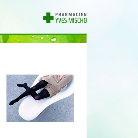
e
a
,
z