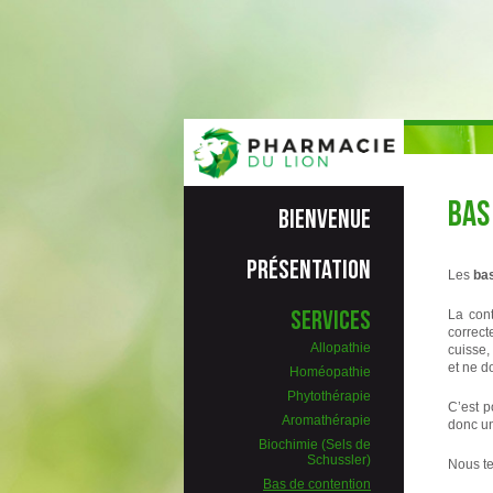
Bas
Bienvenue
Présentation
Les
bas
Services
La cont
correct
Allopathie
cuisse,
et ne d
Homéopathie
Phytothérapie
C’est p
Aromathérapie
donc un
Biochimie (Sels de
Schussler)
Nous te
Bas de contention