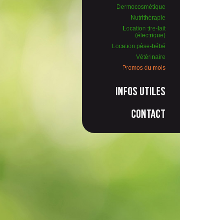
Dermocosmétique
Nutrithérapie
Location tire-lait
(électrique)
Location pèse-bébé
Vétérinaire
Promos du mois
Infos utiles
Contact